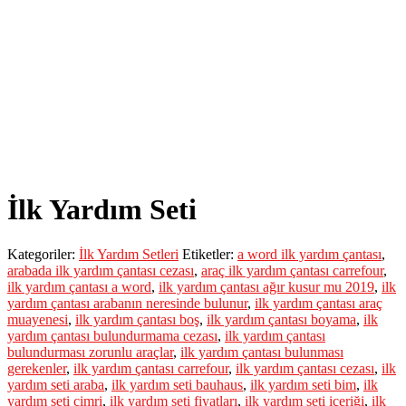
Shop
AsilTaş
>
Ürünler
>
İlk Yardım Setleri
>
İlk Yardım Seti
İlk Yardım Seti
Kategoriler:
İlk Yardım Setleri
Etiketler:
a word ilk yardım çantası
,
arabada ilk yardım çantası cezası
,
araç ilk yardım çantası carrefour
,
ilk yardım çantası a word
,
ilk yardım çantası ağır kusur mu 2019
,
ilk
yardım çantası arabanın neresinde bulunur
,
ilk yardım çantası araç
muayenesi
,
ilk yardım çantası boş
,
ilk yardım çantası boyama
,
ilk
yardım çantası bulundurmama cezası
,
ilk yardım çantası
bulundurması zorunlu araçlar
,
ilk yardım çantası bulunması
gerekenler
,
ilk yardım çantası carrefour
,
ilk yardım çantası cezası
,
ilk
yardım seti araba
,
ilk yardım seti bauhaus
,
ilk yardım seti bim
,
ilk
yardım seti cimri
,
ilk yardım seti fiyatları
,
ilk yardım seti içeriği
,
ilk