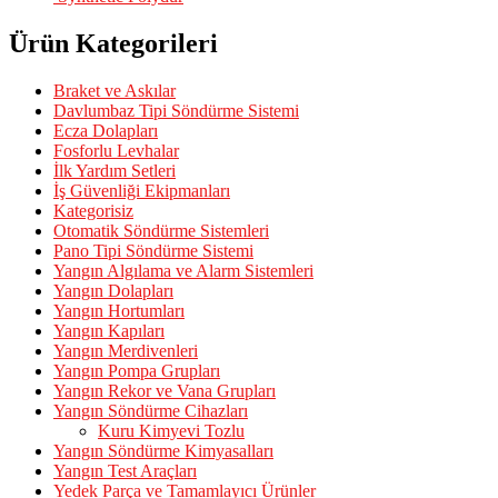
Ürün Kategorileri
Braket ve Askılar
Davlumbaz Tipi Söndürme Sistemi
Ecza Dolapları
Fosforlu Levhalar
İlk Yardım Setleri
İş Güvenliği Ekipmanları
Kategorisiz
Otomatik Söndürme Sistemleri
Pano Tipi Söndürme Sistemi
Yangın Algılama ve Alarm Sistemleri
Yangın Dolapları
Yangın Hortumları
Yangın Kapıları
Yangın Merdivenleri
Yangın Pompa Grupları
Yangın Rekor ve Vana Grupları
Yangın Söndürme Cihazları
Kuru Kimyevi Tozlu
Yangın Söndürme Kimyasalları
Yangın Test Araçları
Yedek Parça ve Tamamlayıcı Ürünler