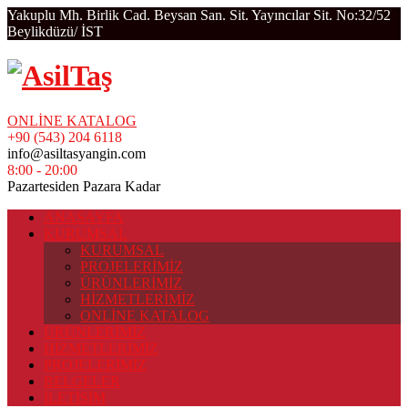
Yakuplu Mh. Birlik Cad. Beysan San. Sit. Yayıncılar Sit. No:32/52
Beylikdüzü/ İST
ONLİNE KATALOG
+90 (543) 204 6118
info@asiltasyangin.com
8:00 - 20:00
Pazartesiden Pazara Kadar
ANASAYFA
KURUMSAL
KURUMSAL
PROJELERİMİZ
ÜRÜNLERİMİZ
HİZMETLERİMİZ
ONLİNE KATALOG
ÜRÜNLERİMİZ
HİZMETLERİMİZ
PROJELERİMİZ
BELGELER
İLETİŞİM