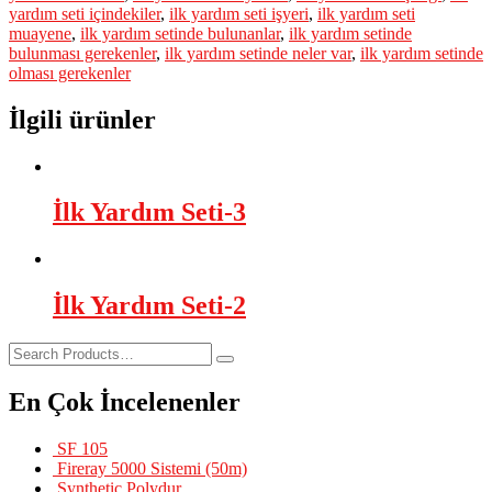
yardım seti içindekiler
,
ilk yardım seti işyeri
,
ilk yardım seti
muayene
,
ilk yardım setinde bulunanlar
,
ilk yardım setinde
bulunması gerekenler
,
ilk yardım setinde neler var
,
ilk yardım setinde
olması gerekenler
İlgili ürünler
İlk Yardım Seti-3
İlk Yardım Seti-2
En Çok İncelenenler
SF 105
Fireray 5000 Sistemi (50m)
Synthetic Polydur