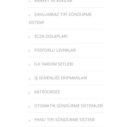
BRAKET VE ASKILAR
DAVLUMBAZ TIPI SÖNDÜRME
SISTEMI
ECZA DOLAPLARI
FOSFORLU LEVHALAR
İLK YARDIM SETLERI
İŞ GÜVENLIĞI EKIPMANLARI
KATEGORISIZ
OTOMATIK SÖNDÜRME SISTEMLERI
PANO TIPI SÖNDÜRME SISTEMI