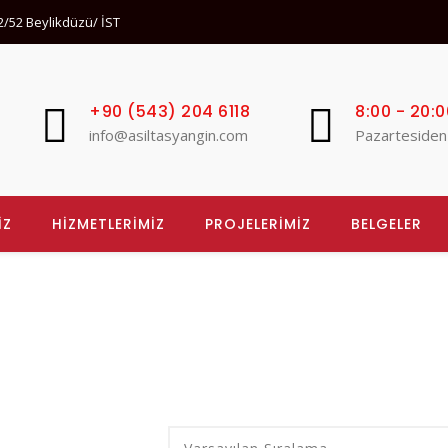
32/52 Beylikdüzü/ İST
+90 (543) 204 6118
8:00 - 20:0
info@asiltasyangin.com
Pazartesiden
İZ
HİZMETLERİMİZ
PROJELERİMİZ
BELGELER