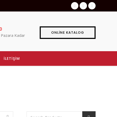
0
ONLİNE KATALOG
 Pazara Kadar
İLETİŞİM
AsilTaş
>
Ürünler
>
ilk yardım çantası a word