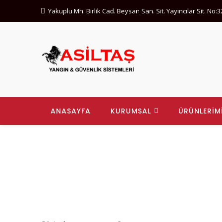
Yakuplu Mh. Birlik Cad. Beysan San. Sit. Yayıncılar Sit. No:
ANASAYFA
KURUMSAL
ÜRÜNLERİM
ILK YARDIM ÇANTASI A WORD