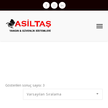
ILK YARDIM ÇANTASI CARREFOUR
AsilTaş
>
Ürünler
>
ilk yardım çantası carrefour
Gösterilen sonuç sayısı: 3