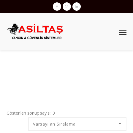
ILK YARDIM ÇANTASI BULUNDURMAMA
CEZASI
AsilTaş
>
Ürünler
>
ilk yardım çantası bulundurmama cezası
Gösterilen sonuç sayısı: 3