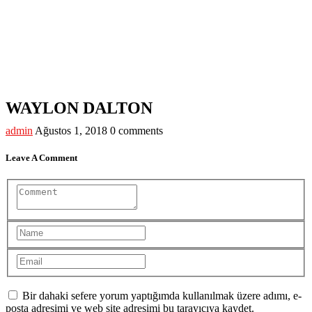
Single Blog
AsilTaş
>
Team
>
WAYLON DALTON
WAYLON DALTON
admin
Ağustos 1, 2018
0 comments
Leave A Comment
Bir dahaki sefere yorum yaptığımda kullanılmak üzere adımı, e-
posta adresimi ve web site adresimi bu tarayıcıya kaydet.