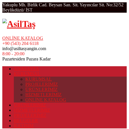
Yakuplu Mh. Birlik Cad. Beysan San. Sit. Yayıncılar Sit. No:32/52
Beylikdüzü/ İST
ONLİNE KATALOG
+90 (543) 204 6118
info@asiltasyangin.com
8:00 - 20:00
Pazartesiden Pazara Kadar
ANASAYFA
KURUMSAL
KURUMSAL
PROJELERİMİZ
ÜRÜNLERİMİZ
HİZMETLERİMİZ
ONLİNE KATALOG
ÜRÜNLERİMİZ
HİZMETLERİMİZ
PROJELERİMİZ
BELGELER
İLETİŞİM