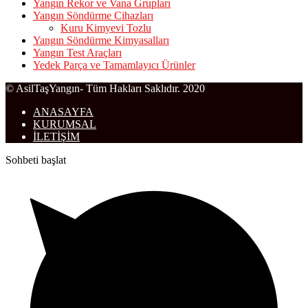
Yangın Rekor ve Vana Grupları
Yangın Söndürme Cihazları
Kuru Kimyevi Tozlu
Yangın Söndürme Kimyasalları
Yangın Test Araçları
Yedek Parça ve Tamamlayıcı Ürünler
© AsilTaşYangın- Tüm Hakları Saklıdır. 2020
ANASAYFA
KURUMSAL
İLETİŞİM
Sohbeti başlat