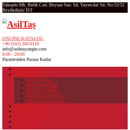
Yakuplu Mh. Birlik Cad. Beysan San. Sit. Yayıncılar Sit. No:32/52
Beylikdüzü/ İST
ONLİNE KATALOG
+90 (543) 204 6118
info@asiltasyangin.com
8:00 - 20:00
Pazartesiden Pazara Kadar
ANASAYFA
KURUMSAL
KURUMSAL
PROJELERİMİZ
ÜRÜNLERİMİZ
HİZMETLERİMİZ
ONLİNE KATALOG
ÜRÜNLERİMİZ
HİZMETLERİMİZ
PROJELERİMİZ
BELGELER
İLETİŞİM