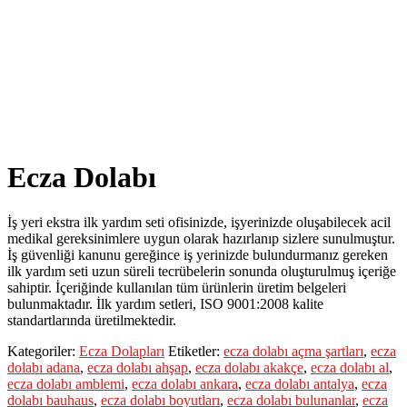
Shop
AsilTaş
>
Ürünler
>
Ecza Dolapları
>
Ecza Dolabı
Ecza Dolabı
İş yeri ekstra ilk yardım seti ofisinizde, işyerinizde oluşabilecek acil
medikal gereksinimlere uygun olarak hazırlanıp sizlere sunulmuştur.
İş güvenliği kanunu gereğince iş yerinizde bulundurmanız gereken
ilk yardım seti uzun süreli tecrübelerin sonunda oluşturulmuş içeriğe
sahiptir. İçeriğinde kullanılan tüm ürünlerin üretim belgeleri
bulunmaktadır. İlk yardım setleri, ISO 9001:2008 kalite
standartlarında üretilmektedir.
Kategoriler:
Ecza Dolapları
Etiketler:
ecza dolabı açma şartları
,
ecza
dolabı adana
,
ecza dolabı ahşap
,
ecza dolabı akakçe
,
ecza dolabı al
,
ecza dolabı amblemi
,
ecza dolabı ankara
,
ecza dolabı antalya
,
ecza
dolabı bauhaus
,
ecza dolabı boyutları
,
ecza dolabı bulunanlar
,
ecza