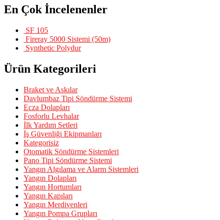
En Çok İncelenenler
SF 105
Fireray 5000 Sistemi (50m)
Synthetic Polydur
Ürün Kategorileri
Braket ve Askılar
Davlumbaz Tipi Söndürme Sistemi
Ecza Dolapları
Fosforlu Levhalar
İlk Yardım Setleri
İş Güvenliği Ekipmanları
Kategorisiz
Otomatik Söndürme Sistemleri
Pano Tipi Söndürme Sistemi
Yangın Algılama ve Alarm Sistemleri
Yangın Dolapları
Yangın Hortumları
Yangın Kapıları
Yangın Merdivenleri
Yangın Pompa Grupları