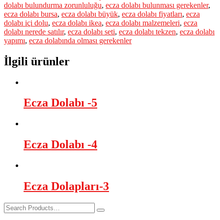
dolabı bulundurma zorunluluğu
,
ecza dolabı bulunması gerekenler
,
ecza dolabı bursa
,
ecza dolabı büyük
,
ecza dolabı fiyatları
,
ecza
dolabı içi dolu
,
ecza dolabı ikea
,
ecza dolabı malzemeleri
,
ecza
dolabı nerede satılır
,
ecza dolabı seti
,
ecza dolabı tekzen
,
ecza dolabı
yapımı
,
ecza dolabında olması gerekenler
İlgili ürünler
Ecza Dolabı -5
Ecza Dolabı -4
Ecza Dolapları-3