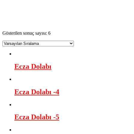
ecza dolabı bulunanlar
AsilTaş
>
Ürünler
>
ecza dolabı bulunanlar
Gösterilen sonuç sayısı: 6
Ecza Dolabı
Ecza Dolabı -4
Ecza Dolabı -5