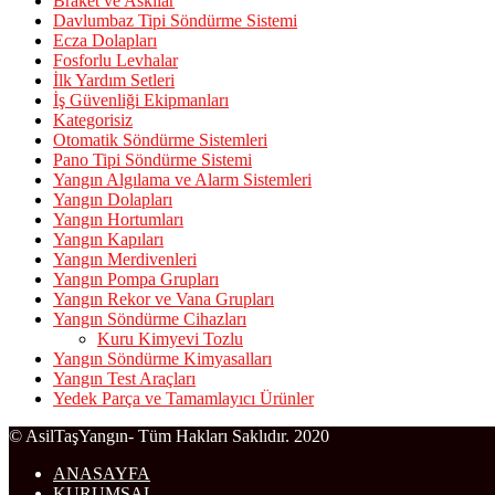
Braket ve Askılar
Davlumbaz Tipi Söndürme Sistemi
Ecza Dolapları
Fosforlu Levhalar
İlk Yardım Setleri
İş Güvenliği Ekipmanları
Kategorisiz
Otomatik Söndürme Sistemleri
Pano Tipi Söndürme Sistemi
Yangın Algılama ve Alarm Sistemleri
Yangın Dolapları
Yangın Hortumları
Yangın Kapıları
Yangın Merdivenleri
Yangın Pompa Grupları
Yangın Rekor ve Vana Grupları
Yangın Söndürme Cihazları
Kuru Kimyevi Tozlu
Yangın Söndürme Kimyasalları
Yangın Test Araçları
Yedek Parça ve Tamamlayıcı Ürünler
© AsilTaşYangın- Tüm Hakları Saklıdır. 2020
ANASAYFA
KURUMSAL