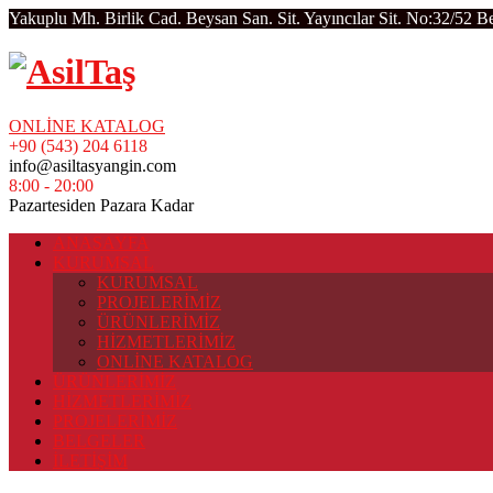
Yakuplu Mh. Birlik Cad. Beysan San. Sit. Yayıncılar Sit. No:32/52 B
ONLİNE KATALOG
+90 (543) 204 6118
info@asiltasyangin.com
8:00 - 20:00
Pazartesiden Pazara Kadar
ANASAYFA
KURUMSAL
KURUMSAL
PROJELERİMİZ
ÜRÜNLERİMİZ
HİZMETLERİMİZ
ONLİNE KATALOG
ÜRÜNLERİMİZ
HİZMETLERİMİZ
PROJELERİMİZ
BELGELER
İLETİŞİM