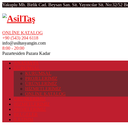
Yakuplu Mh. Birlik Cad. Beysan San. Sit. Yayıncılar Sit. No:32/52 B
ONLİNE KATALOG
+90 (543) 204 6118
info@asiltasyangin.com
8:00 - 20:00
Pazartesiden Pazara Kadar
ANASAYFA
KURUMSAL
KURUMSAL
PROJELERİMİZ
ÜRÜNLERİMİZ
HİZMETLERİMİZ
ONLİNE KATALOG
ÜRÜNLERİMİZ
HİZMETLERİMİZ
PROJELERİMİZ
BELGELER
İLETİŞİM