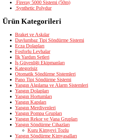
Fireray 5000 Sistemi (50m)
Synthetic Polydur
Ürün Kategorileri
Braket ve Askılar
Davlumbaz Tipi Söndürme Sistemi
Ecza Dolapları
Fosforlu Levhalar
İlk Yardım Setleri
İş Güvenliği Ekipmanları
Kategorisiz
Otomatik Söndürme Sistemleri
Pano Tipi Söndürme Sistemi
Yangın Algılama ve Alarm Sistemleri
Yangın Dolapları
Yangın Hortumları
Yangın Kapıları
Yangın Merdivenleri
Yangın Pompa Grupları
Yangın Rekor ve Vana Grupları
Yangın Söndürme Cihazları
Kuru Kimyevi Tozlu
Yangın Söndürme Kimyasalları