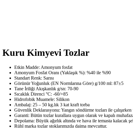
Shop
AsilTaş
>
Ürünler
>
Yangın Söndürme Kimyasalları
>
Kuru Kimyevi 
Kuru Kimyevi Tozlar
Etkin Madde: Amonyum fosfat
Amonyum Fosfat Oranı (Yaklaşık %): %40 ile %90
Standart Renk: Sarısı
Görünür Yoğunluk (EN Normlarına Göre) g/100 ml: 87±5
Tane İriliği Akışkanlık g/sn: 70-90
Sıcaklık Direnci °C: -60/+85
Hidrofobik Muamele: Silikon
Ambalaj: 25 – 50 kg.lık 3 kat kraft torba
Güvenlik Deklarasyonu: Yangın söndürme tozları ile çalışırken
Garanti: Bütün tozlar kurallara uygun olarak ve kapalı muhafaza 
Depolama: Büyük ağırlık altında ve hava ile temasta kalacak ş
Rühl marka tozlar stoklarımızda daima mevcuttur.