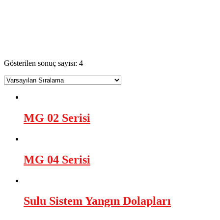
yangın söndürme dolabı levhası
AsilTaş
>
Ürünler
>
yangın söndürme dolabı levhası
Gösterilen sonuç sayısı: 4
MG 02 Serisi
MG 04 Serisi
Sulu Sistem Yangın Dolapları