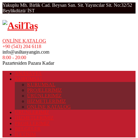
Yakuplu Mh. Birlik Cad. Beysan San. Sit. Yayıncılar Sit. No:32/52
Beylikdüzü/ İST
ONLİNE KATALOG
+90 (543) 204 6118
info@asiltasyangin.com
8:00 - 20:00
Pazartesiden Pazara Kadar
ANASAYFA
KURUMSAL
KURUMSAL
PROJELERİMİZ
ÜRÜNLERİMİZ
HİZMETLERİMİZ
ONLİNE KATALOG
ÜRÜNLERİMİZ
HİZMETLERİMİZ
PROJELERİMİZ
BELGELER
İLETİŞİM