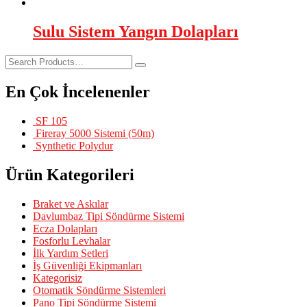
Sulu Sistem Yangın Dolapları
En Çok İncelenenler
SF 105
Fireray 5000 Sistemi (50m)
Synthetic Polydur
Ürün Kategorileri
Braket ve Askılar
Davlumbaz Tipi Söndürme Sistemi
Ecza Dolapları
Fosforlu Levhalar
İlk Yardım Setleri
İş Güvenliği Ekipmanları
Kategorisiz
Otomatik Söndürme Sistemleri
Pano Tipi Söndürme Sistemi