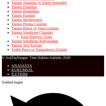
Yangın Algılama ve Alarm Sistemleri
Yangın Dolapları
Yangın Hortumları
Yangın Kapıları
Yangın Merdivenleri
Yangın Pompa Grupları
Yangın Rekor ve Vana Grupları
Yangın Söndürme Cihazları
Kuru Kimyevi Tozlu
Yangın Söndürme Kimyasalları
Yangın Test Araçları
Yedek Parça ve Tamamlayıcı Ürünler
© AsilTaşYangın- Tüm Hakları Saklıdır. 2020
ANASAYFA
KURUMSAL
İLETİŞİM
Sohbeti başlat