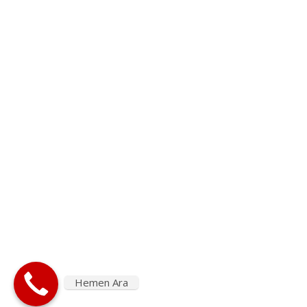
YANGIN REKOR VE VANA GRUPLARI
YANGIN SÖNDÜRME CIHAZLARI
KURU KIMYEVI TOZLU
YANGIN SÖNDÜRME KIMYASALLARI
YANGIN TEST ARAÇLARI
YEDEK PARÇA VE TAMAMLAYICI ÜRÜNLER
© AsilTaşYangın- Tüm Hakları Saklıdır. 2020
Hemen Ara
ANASAYFA
KURUMSAL
İLETİŞİM