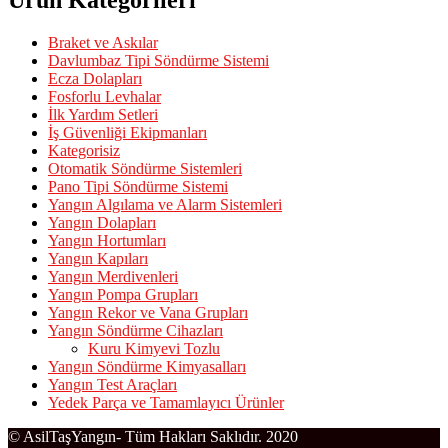
Ürün Kategorileri
Braket ve Askılar
Davlumbaz Tipi Söndürme Sistemi
Ecza Dolapları
Fosforlu Levhalar
İlk Yardım Setleri
İş Güvenliği Ekipmanları
Kategorisiz
Otomatik Söndürme Sistemleri
Pano Tipi Söndürme Sistemi
Yangın Algılama ve Alarm Sistemleri
Yangın Dolapları
Yangın Hortumları
Yangın Kapıları
Yangın Merdivenleri
Yangın Pompa Grupları
Yangın Rekor ve Vana Grupları
Yangın Söndürme Cihazları
Kuru Kimyevi Tozlu
Yangın Söndürme Kimyasalları
Yangın Test Araçları
Yedek Parça ve Tamamlayıcı Ürünler
© AsilTaşYangın- Tüm Hakları Saklıdır. 2020