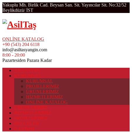
Yakuplu Mh. Birlik Cad. Beysan San. Sit. Yayıncılar Sit. No:32/52
Beylikdüzü/ İST
ONLİNE KATALOG
+90 (543) 204 6118
info@asiltasyangin.com
8:00 - 20:00
Pazartesiden Pazara Kadar
ANASAYFA
KURUMSAL
KURUMSAL
PROJELERİMİZ
ÜRÜNLERİMİZ
HİZMETLERİMİZ
ONLİNE KATALOG
ÜRÜNLERİMİZ
HİZMETLERİMİZ
PROJELERİMİZ
BELGELER
İLETİŞİM