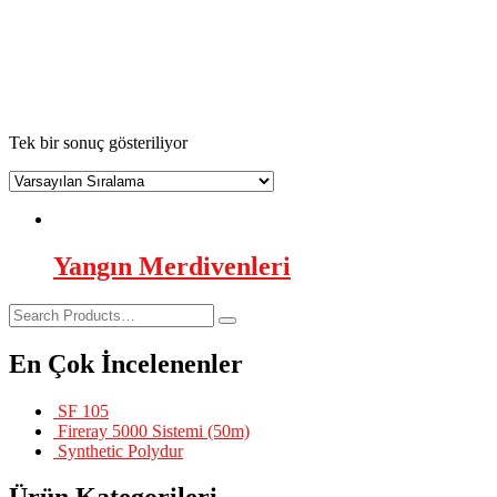
yangın merdiveni basamak genişliği
AsilTaş
>
Ürünler
>
yangın merdiveni basamak genişliği
Tek bir sonuç gösteriliyor
Yangın Merdivenleri
En Çok İncelenenler
SF 105
Fireray 5000 Sistemi (50m)
Synthetic Polydur