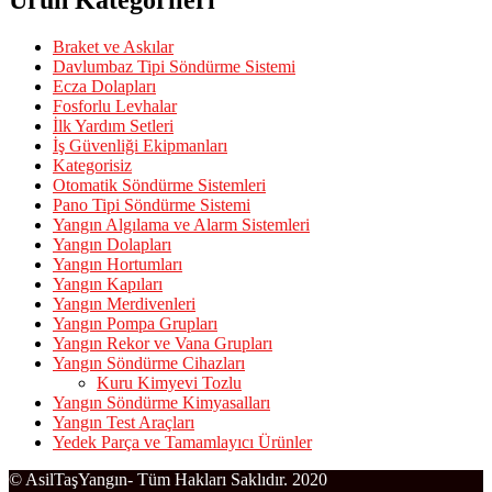
Ürün Kategorileri
Braket ve Askılar
Davlumbaz Tipi Söndürme Sistemi
Ecza Dolapları
Fosforlu Levhalar
İlk Yardım Setleri
İş Güvenliği Ekipmanları
Kategorisiz
Otomatik Söndürme Sistemleri
Pano Tipi Söndürme Sistemi
Yangın Algılama ve Alarm Sistemleri
Yangın Dolapları
Yangın Hortumları
Yangın Kapıları
Yangın Merdivenleri
Yangın Pompa Grupları
Yangın Rekor ve Vana Grupları
Yangın Söndürme Cihazları
Kuru Kimyevi Tozlu
Yangın Söndürme Kimyasalları
Yangın Test Araçları
Yedek Parça ve Tamamlayıcı Ürünler
© AsilTaşYangın- Tüm Hakları Saklıdır. 2020