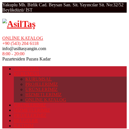
Yakuplu Mh. Birlik Cad. Beysan San. Sit. Yayıncılar Sit. No:32/52
Beylikdüzü/ İST
ONLİNE KATALOG
+90 (543) 204 6118
info@asiltasyangin.com
8:00 - 20:00
Pazartesiden Pazara Kadar
ANASAYFA
KURUMSAL
KURUMSAL
PROJELERİMİZ
ÜRÜNLERİMİZ
HİZMETLERİMİZ
ONLİNE KATALOG
ÜRÜNLERİMİZ
HİZMETLERİMİZ
PROJELERİMİZ
BELGELER
İLETİŞİM