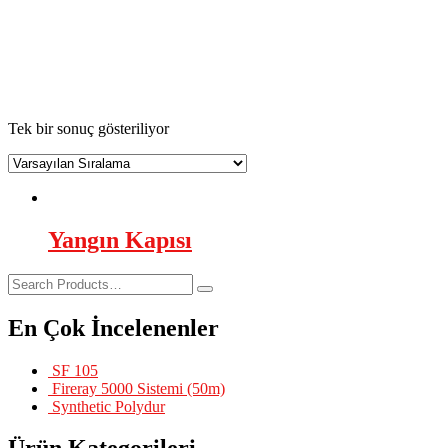
yangın kapıları fiyatları
AsilTaş
>
Ürünler
>
yangın kapıları fiyatları
Tek bir sonuç gösteriliyor
Yangın Kapısı
En Çok İncelenenler
SF 105
Fireray 5000 Sistemi (50m)
Synthetic Polydur