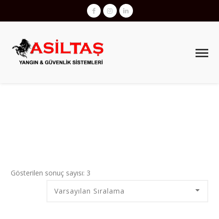
YANGIN HORTUMLARI NASIL OLMALI
AsilTaş
>
Ürünler
>
yangın hortumları nasıl olmalı
Gösterilen sonuç sayısı: 3