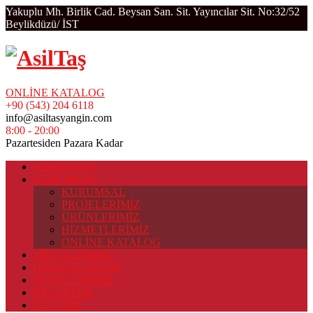
Yakuplu Mh. Birlik Cad. Beysan San. Sit. Yayıncılar Sit. No:32/52
Beylikdüzü/ İST
ONLİNE KATALOG
+90 (543) 204 6118
info@asiltasyangin.com
8:00 - 20:00
Pazartesiden Pazara Kadar
ANASAYFA
KURUMSAL
KURUMSAL
PROJELERİMİZ
ÜRÜNLERİMİZ
HİZMETLERİMİZ
ONLİNE KATALOG
ÜRÜNLERİMİZ
HİZMETLERİMİZ
PROJELERİMİZ
BELGELER
İLETİŞİM