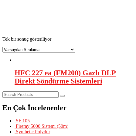
otomatik pano söndürme sistemi
AsilTaş
>
Ürünler
>
otomatik pano söndürme sistemi
Tek bir sonuç gösteriliyor
HFC 227 ea (FM200) Gazlı DLP
Direkt Söndürme Sistemleri
En Çok İncelenenler
SF 105
Fireray 5000 Sistemi (50m)
Synthetic Polydur