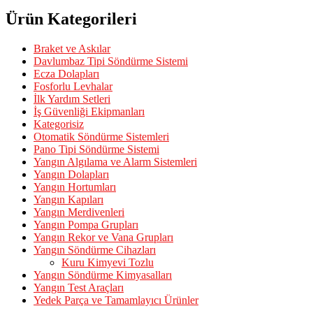
Ürün Kategorileri
Braket ve Askılar
Davlumbaz Tipi Söndürme Sistemi
Ecza Dolapları
Fosforlu Levhalar
İlk Yardım Setleri
İş Güvenliği Ekipmanları
Kategorisiz
Otomatik Söndürme Sistemleri
Pano Tipi Söndürme Sistemi
Yangın Algılama ve Alarm Sistemleri
Yangın Dolapları
Yangın Hortumları
Yangın Kapıları
Yangın Merdivenleri
Yangın Pompa Grupları
Yangın Rekor ve Vana Grupları
Yangın Söndürme Cihazları
Kuru Kimyevi Tozlu
Yangın Söndürme Kimyasalları
Yangın Test Araçları
Yedek Parça ve Tamamlayıcı Ürünler