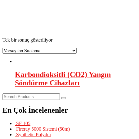
karbondioksitli yangın söndürücü
AsilTaş
>
Ürünler
>
karbondioksitli yangın söndürücü
Tek bir sonuç gösteriliyor
Karbondioksitli (CO2) Yangın
Söndürme Cihazları
En Çok İncelenenler
SF 105
Fireray 5000 Sistemi (50m)
Synthetic Polydur