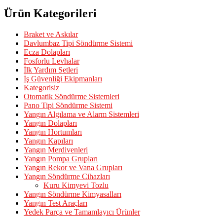
Ürün Kategorileri
Braket ve Askılar
Davlumbaz Tipi Söndürme Sistemi
Ecza Dolapları
Fosforlu Levhalar
İlk Yardım Setleri
İş Güvenliği Ekipmanları
Kategorisiz
Otomatik Söndürme Sistemleri
Pano Tipi Söndürme Sistemi
Yangın Algılama ve Alarm Sistemleri
Yangın Dolapları
Yangın Hortumları
Yangın Kapıları
Yangın Merdivenleri
Yangın Pompa Grupları
Yangın Rekor ve Vana Grupları
Yangın Söndürme Cihazları
Kuru Kimyevi Tozlu
Yangın Söndürme Kimyasalları
Yangın Test Araçları
Yedek Parça ve Tamamlayıcı Ürünler