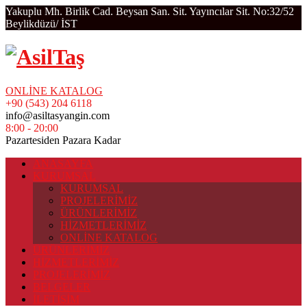
Yakuplu Mh. Birlik Cad. Beysan San. Sit. Yayıncılar Sit. No:32/52
Beylikdüzü/ İST
ONLİNE KATALOG
+90 (543) 204 6118
info@asiltasyangin.com
8:00 - 20:00
Pazartesiden Pazara Kadar
ANASAYFA
KURUMSAL
KURUMSAL
PROJELERİMİZ
ÜRÜNLERİMİZ
HİZMETLERİMİZ
ONLİNE KATALOG
ÜRÜNLERİMİZ
HİZMETLERİMİZ
PROJELERİMİZ
BELGELER
İLETİŞİM